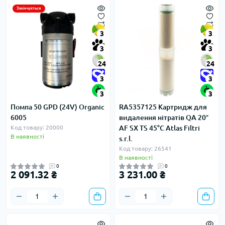
Закінчується
3
3
3
3
24
24
3
3
3
3
Помпа 50 GPD (24V) Organic
RA5357125 Картридж для
6005
видалення нітратів QA 20″
Код товару: 20000
AF SX TS 45°C Atlas Filtri
В наявності
s.r.l.
Код товару: 26541
В наявності
0
0
2 091.32 ₴
3 231.00 ₴