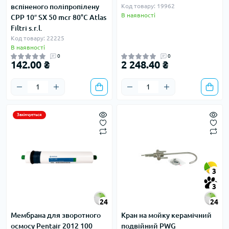
вспіненого поліпропілену
Код товару: 19962
В наявності
CPP 10″ SX 50 mcr 80°C Atlas
Filtri s.r.l.
Код товару: 22225
В наявності
0
0
142.00 ₴
2 248.40 ₴
Закінчується
3
3
24
24
Мембрана для зворотного
Кран на мойку керамічний
осмосу Pentair 2012 100
подвійний PWG