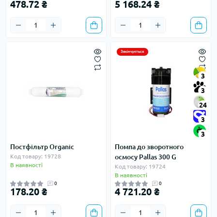
478.72 ₴
5 168.24 ₴
Закінчується
3
3
24
3
3
Постфільтр Organic
Помпа до зворотного
Код товару: 19728
осмосу Pallas 300 G
В наявності
Код товару: 19724
В наявності
0
0
178.20 ₴
4 721.20 ₴