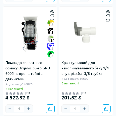
3
3
24
3
3
Помпа до зворотного
Кран кульовий для
осмосу Organic 50-75 GPD
накопичувального баку 1/4
6005 на кронштейні з
внут. різьба - 3/8 трубка
датчиками
Код товару: 19600
В наявності
Код товару: 20026
В наявності
0
0
4 522.32 ₴
201.52 ₴