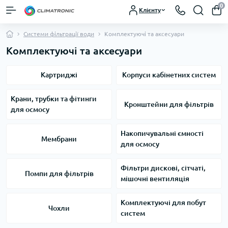
0
Клієнту
Системи фільтрації води
Комплектуючі та аксесуари
Комплектуючі та аксесуари
Картриджі
Корпуси кабінетних систем
Крани, трубки та фітинги
Кронштейни для фільтрів
для осмосу
Накопичувальні ємності
Мембрани
для осмосу
Фiльтри дискові, сітчаті,
Помпи для фільтрів
мішочні вентиляція
Комплектуючі для побут
Чохли
систем