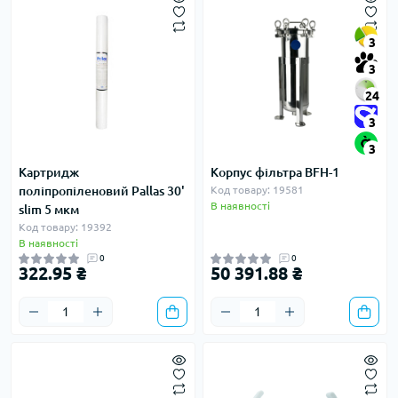
3
3
24
3
3
Картридж
Корпус фільтра BFH-1
поліпропіленовий Pallas 30'
Код товару: 19581
В наявності
slim 5 мкм
Код товару: 19392
В наявності
0
0
322.95 ₴
50 391.88 ₴