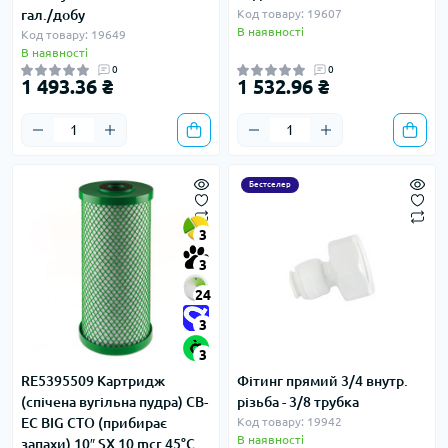
гал./добу
Код товару: 19607
В наявності
Код товару: 19649
В наявності
0
0
1 493.36 ₴
1 532.96 ₴
Бестселер
3
3
24
3
3
RE5395509 Картридж
Фітинг прямий 3/4 внутр.
(спічена вугільна пудра) CB-
різьба - 3/8 трубка
EC BIG CTO (прибирає
Код товару: 19942
В наявності
запахи) 10″ SX 10 mcr 45°C