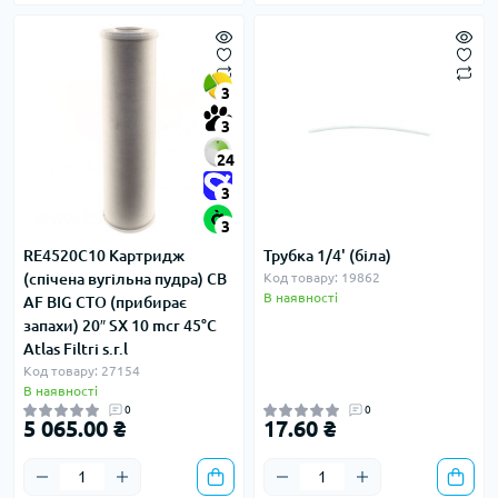
3
3
24
3
3
RE4520C10 Картридж
Трубка 1/4' (біла)
(спічена вугільна пудра) CB
Код товару: 19862
В наявності
AF BIG CTO (прибирає
запахи) 20″ SX 10 mcr 45°C
Atlas Filtri s.r.l
Код товару: 27154
В наявності
0
0
5 065.00 ₴
17.60 ₴