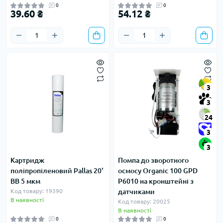
0
0
39.60 ₴
54.12 ₴
3
3
24
3
3
Картридж
Помпа до зворотного
поліпропіленовий Pallas 20'
осмосу Organic 100 GPD
BB 5 мкм
P6010 на кронштейні з
Код товару: 19390
датчиками
В наявності
Код товару: 20025
В наявності
0
0