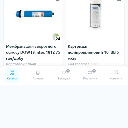
24
Мембрана для зворотного
Картридж
осмосу DOW Filmtec 1812 75
поліпропіленовий 10' BB 5
гал/добу
мкм
Код товару: 19640
Код товару: 19389
В наявності
В наявності
0
0
0
0
1 244.32 ₴
221.32 ₴
Каталог
Головна
Закладки
Порівняти
Контакти