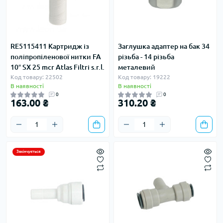
RE5115411 Картридж із
Заглушка адаптер на бак 34
поліпропіленової нитки FA
різьба - 14 різьба
10″ SX 25 mcr Atlas Filtri s.r.l.
металевий
Код товару: 22502
Код товару: 19222
В наявності
В наявності
0
0
163.00 ₴
310.20 ₴
Закінчується