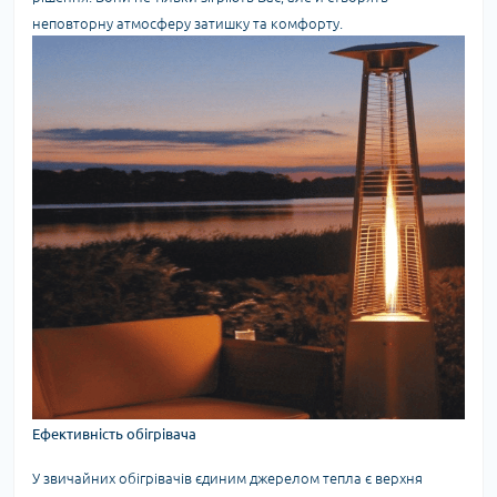
неповторну атмосферу затишку та комфорту.
Ефективність обігрівача
У звичайних обігрівачів єдиним джерелом тепла є верхня