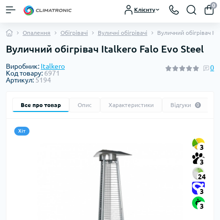
0
Клієнту
Опалення
Обігрівачі
Вуличні обігрівачі
Вуличний обігрівач Ital
Вуличний обігрівач Italkero Falo Evo Steel
Виробник:
Italkero
0
Код товару:
6971
Артикул:
5194
Все про товар
Опис
Характеристики
Відгуки
0
Хіт
3
3
24
3
3