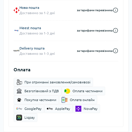
Нова пошта
за тарифами перевізника
Доставимо за 1-2 дні
Meest пошта
за тарифами перевізника
Доставимо за 1-3 дні
Delivery пошта
за тарифами перевізника
Доставимо за 1-3 дні
Оплата
При отриманні замовлення/самовивозі
Безготівковий з ПДВ
Оплата частинами
Покупка частинами
Оплата онлайн
GooglePay
ApplePay
NovaPay
Liqpay