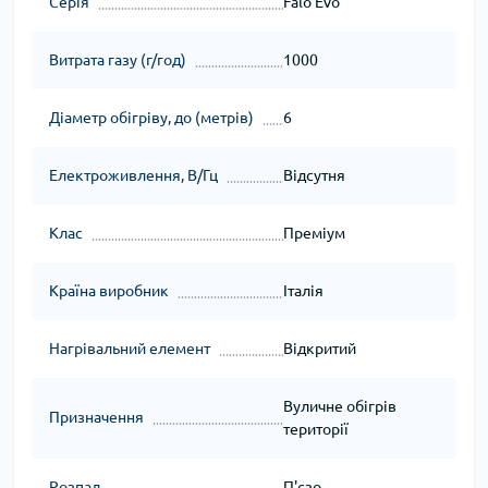
Серія
Falo Evo
Витрата газу (г/год)
1000
Діаметр обігріву, до (метрів)
6
Електроживлення, В/Гц
Відсутня
Клас
Преміум
Країна виробник
Італія
Нагрівальний елемент
Відкритий
Вуличне обігрів
Призначення
території
Розпал
П'єзо