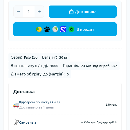
До кошика
В кредит
Серія:
Вага, кг:
Falo Evo
30 кг
Витрата газу (г/год):
Гарантія:
1000
24 міс. від виробника
Діаметр обігріву, до (метрів):
6
Доставка
Курʼєром по місту (Київ)
250 грн.
Доставимо за 1 день
Самовивіз
м. Київ, вул. Будіндустрії, 6