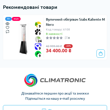
Рекомендовані товари
Вуличний обігрівач Siabs Kaliente M
Хіт
акція
Nero
9
Код товару: 6108
9
В наявності
0
24
42 999.00 ₴
-20%
9
34 400.00 ₴
9
Дізнавайтеся першим про акції та знижки
Підпишіться на нашу e-mail розсилку