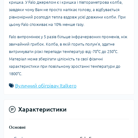
кришка. У Falo джерелом є і кришка і півтораметрова колба,
завдяки чому Вам не просто напікає голову, а відбувається
рівномірний розподіл тепла вздовж усієї довжини колби. При
цьому Falo споживає на 10% менше газу.
Falo випромінює у 5 разів більше інфрачервоних променів, ніж
звичайний грибок. Колба, в якій горить полум'я, здатне
витримувати різкі перепади температур від -70°С до 250°С.
Матеріал може зберігати цілісність та свої фізичні
характеристики при повільному зростанні температури до
1800°С.
Вуличний обігрівач Italkero
Характеристики
Основні