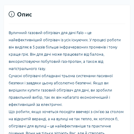
Опис
Вуличний газовий обігрівач для дачі Falo – це
найефективніший обігрівач із усіх існуючих. У процесі роботи
він виділяє в 5 разів більше інфрачервоних променів і тому
краще гріє. Він для дачі може працювати від балона,
використовуючи побутовий газ-пропан, а також від
магістрального газу.
Сучасні обігрівачі обладнані трьома системами пасивної
безпеки і завдяки цьому абсолютно безпечні. Якщо ви
вирішили купити газовий обігрівач для дачі, ви зробили
правильний вибір, так як він набагато економічніший і
ефективніший за електричні.
Що робити, якщо хочеться посидіти ввечері з сім'єю за столом
на відкритій веранді, а на вулиці не так тепло, як хотілося б,
обігрівачі для вулиці – це найефективніше та практичне
рішення. Вони не тільки зігріють Вас, але й створять