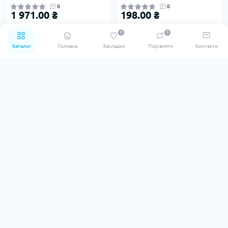
0
0
1 971.00 ₴
198.00 ₴
0
0
Каталог
Головна
Закладки
Порівняти
Контакти
1002 UNIDELTA Муфта
ТРУБА ПЕ100 ВОДА SDR17
редукційна Ø50 х 40 PN16
PN10 Ø32 х 2,0 мм VALROM
PP-B (УФ захист)
Україна
Код товару: 32572
Код товару: 33079
В наявності
В наявності
0
0
398.00 ₴
46.00 ₴