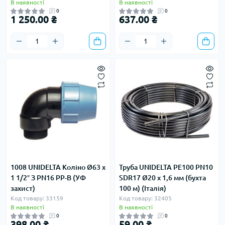
В наявності
В наявності
0
0
1 250.00 ₴
637.00 ₴
1008 UNIDELTA Коліно Ø63 х
Труба UNIDELTA PE100 PN10
1 1/2″ З PN16 PP-B (УФ
SDR17 Ø20 х 1,6 мм (бухта
захист)
100 м) (Італія)
Код товару: 33159
Код товару: 32405
В наявності
В наявності
0
0
398.00 ₴
59.00 ₴