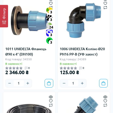
Фільтр
3
3
24
3
3
1011 UNIDELTA Фланець
1006 UNIDELTA Коліно Ø20
Ø90 х 4″ (DN100)
PN16 PP-B (УФ захист)
Код товару: 34550
Код товару: 24389
В наявності
В наявності
0
0
2 346.00 ₴
125.00 ₴