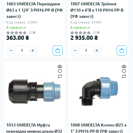
1003 UNIDELTA Перехідник
1007 UNIDELTA Трійник
Ø63 х 1 1/4″ З PN16 PP-B (УФ
Ø110 х 4″В х 110 PN16 PP-B
захист)
(УФ захист)
Код товару: 32809
Код товару: 34380
В наявності
В наявності
0
0
363.00 ₴
2 935.00 ₴
1033 UNIDELTA Муфта
1008 UNIDELTA Коліно Ø25 х
перехідна універсальна Ø32
1″ З PN16 PP-B (УФ захист)