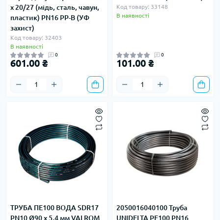
х 20/27 (мідь, сталь, чавун,
Код товару: 33148
В наявності
пластик) PN16 PP-B (УФ
захист)
Код товару: 32403
В наявності
0
0
601.00 ₴
101.00 ₴
ТРУБА ПЕ100 ВОДА SDR17
2050016040100 Труба
PN10 Ø90 х 5,4 мм VALROM
UNIDELTA PE100 PN16