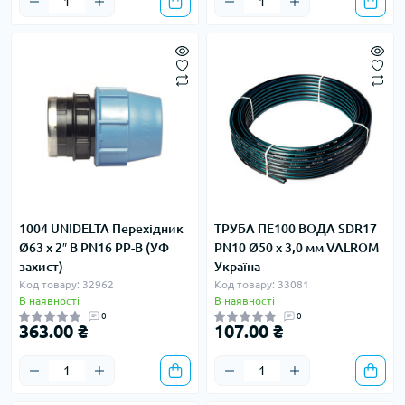
1004 UNIDELTA Перехідник
ТРУБА ПЕ100 ВОДА SDR17
Ø63 х 2″ В PN16 PP-B (УФ
PN10 Ø50 х 3,0 мм VALROM
захист)
Україна
Код товару: 32962
Код товару: 33081
В наявності
В наявності
0
0
363.00 ₴
107.00 ₴