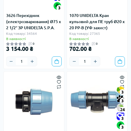
3
3626 Перехідник
1070 UNIDELTA Кран
(електрозварювання) Ø75 x
кульовий для ПЕ труб Ø20 x
2 1/2″ ЗР UNIDELTA S.P.A.
20 PP-B (УФ захист)
Код товару: 34564
Код товару: 27365
В наявності
В наявності
0
0
3 154.00 ₴
702.00 ₴
3
3
24
3
3