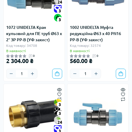
24
3
3
1072 UNIDELTA Кран
1002 UNIDELTA Муфта
кульовий для ПЕ труб Ø63 x
редукційна Ø63 х 40 PN16
2″ ЗР PP-B (УФ захист)
PP-B (УФ захист)
Код товару: 34708
Код товару: 32574
В наявності
В наявності
0
0
2 304.00 ₴
560.00 ₴
3
3
24
3