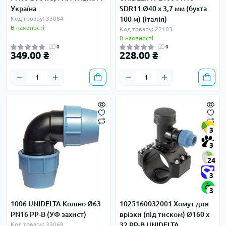
Україна
SDR11 Ø40 х 3,7 мм (бухта
Код товару: 33084
100 м) (Італія)
В наявності
Код товару: 22103
В наявності
0
0
349.00 ₴
228.00 ₴
3
3
24
3
3
1006 UNIDELTA Коліно Ø63
1025160032001 Хомут для
PN16 PP-B (УФ захист)
врізки (під тиском) Ø160 x
Код товару: 33069
32 PP-B UNIDELTA