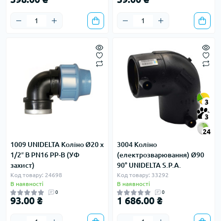
3
3
24
1009 UNIDELTA Коліно Ø20 х
3004 Коліно
1/2″ В PN16 PP-B (УФ
(електрозварювання) Ø90
захист)
90° UNIDELTA S.P.A.
Код товару: 24698
Код товару: 33292
В наявності
В наявності
0
0
93.00 ₴
1 686.00 ₴