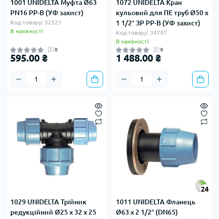
1001 UNIDELTA Муфта Ø63
1072 UNIDELTA Кран
PN16 PP-B (УФ захист)
кульовий для ПЕ труб Ø50 x
Код товару: 32521
1 1/2″ ЗР PP-B (УФ захист)
В наявності
Код товару: 34707
В наявності
0
0
595.00 ₴
1 488.00 ₴
24
1029 UNIDELTA Трійник
1011 UNIDELTA Фланець
редукційний Ø25 х 32 х 25
Ø63 х 2 1/2″ (DN65)