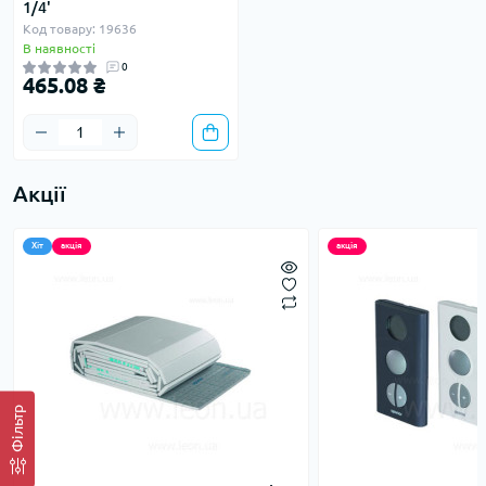
1/4'
Код товару: 19636
В наявності
0
465.08 ₴
Акції
Хіт
акція
акція
Фільтр