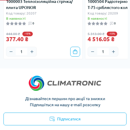
1000003 Теплоізоляційна стрічка/
1000504 Радіотермос
плита UPONOR
T-75 сріблястого ко
Код товару: 20207
Код товару: 20209
В наявності
В наявності
0
0
444.00 ₴
5 313.00 ₴
-15%
-15%
377.40 ₴
4 516.05 ₴
Дізнавайтеся першим про акції та знижки
Підпишіться на нашу e-mail розсилку
Підписатися
Політика конфіденційності