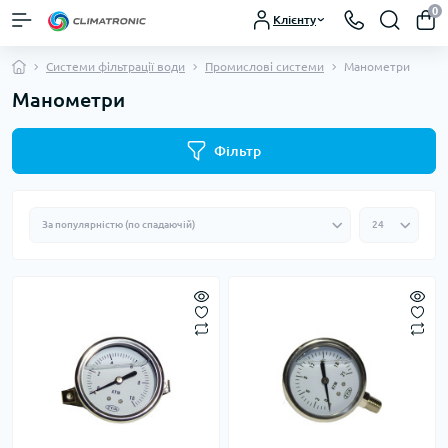
0
Клієнту
Системи фільтрації води
Промислові системи
Манометри
Манометри
Фільтр