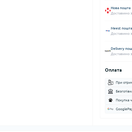
Нова пошта
Доставимо за
Meest пошт
Доставимо за
Delivery по
Доставимо за
Оплата
При отри
Безготів
Покупка 
GooglePa