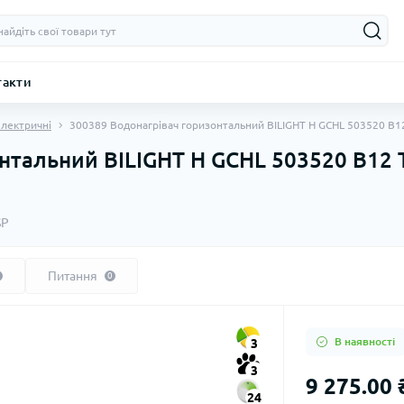
такти
лектричні
300389 Водонагрівач горизонтальний BILIGHT H GCHL 503520 B12 
тальний BILIGHT H GCHL 503520 B12 TS
SP
Питання
0
В наявності
3
3
9 275.00 
24