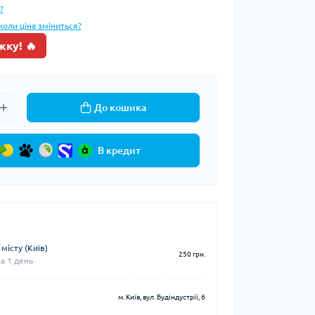
?
коли ціна зміниться?
жку! 🔥
До кошика
В кредит
місту (Київ)
250 грн.
а 1 день
м. Київ, вул. Будіндустрії, 6