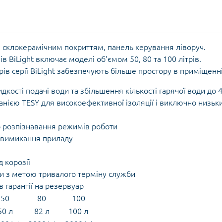
зі склокерамічним покриттям, панель керування ліворуч.
 BiLight включає моделі об’ємом 50, 80 та 100 літрів.
ів серії BiLight забезпечують більше простору в приміщенн
кості подачі води та збільшення кількості гарячої води до 
нією ТЕSY для високоефективної ізоляції і виключно низьк
го розпізнавання режимів роботи
 вимикання приладу
 корозії
и з метою тривалого терміну служби
ів гарантії на резервуар
50
80
100
50 л
82 л
100 л