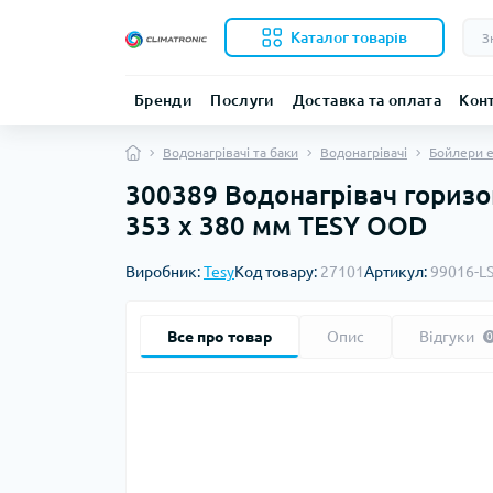
Каталог товарів
Бренди
Послуги
Доставка та оплата
Кон
Водонагрівачі та баки
Водонагрівачі
Бойлери е
300389 Водонагрівач горизон
353 x 380 мм TESY OOD
Виробник:
Tesy
Код товару:
27101
Артикул:
99016-L
Все про товар
Опис
Відгуки
0