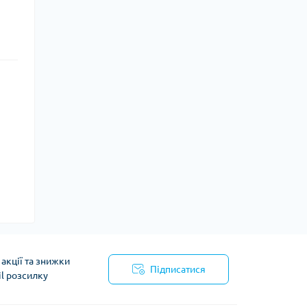
акції та знижки
Підписатися
il розсилку
йності