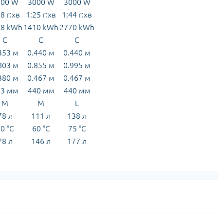
000 W
3000 W
3000 W
8 г:хв
1:25 г:хв
1:44 г:хв
18 kWh
1410 kWh
2770 kWh
C
C
C
353 м
0.440 м
0.440 м
803 м
0.855 м
0.995 м
380 м
0.467 м
0.467 м
53 мм
440 мм
440 мм
M
M
L
78 л
111 л
138 л
0 °C
60 °C
75 °C
78 л
146 л
177 л