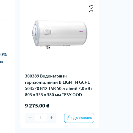
і
40%
их
300389 Водонагрівач
горизонтальний BILIGHT H GCHL
503520 B12 TSR 50 л лівий 2,0 кВт
803 x 353 x 380 мм TESY OOD
9 275.00 ₴
До кошика