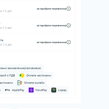
за тарифами перевізника
 1-2 дні
а
за тарифами перевізника
 1-3 дні
шта
за тарифами перевізника
 1-3 дні
манні замовлення/самовивозі
ковий з ПДВ
Оплата частинами
частинами
Оплата онлайн
y
ApplePay
NovaPay
Liqpay