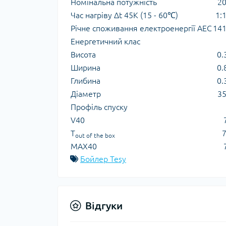
Номінальна потужність
2
Час нагріву Δt 45K (15 - 60℃)
1:1
Річне споживання електроенергії AEC
14
Енергетичний клас
Bисота
0.
Ширина
0.
Глибина
0.
Діаметр
3
Профіль спуску
V40
T
7
out of the box
MAX40
Бойлер Tesy
Відгуки