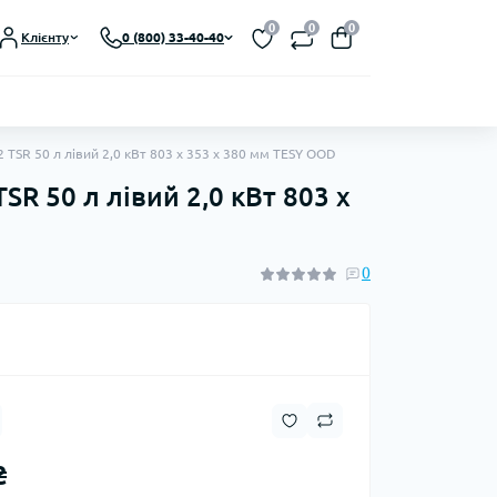
0
0
0
Клієнту
0 (800) 33-40-40
TSR 50 л лівий 2,0 кВт 803 x 353 x 380 мм TESY OOD
R 50 л лівий 2,0 кВт 803 x
0
₴