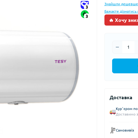
Знайшли дешевше
3
Бажаєте дізнатись 
3
🔥 Хочу зни
Доставка
Курʼєром по 
Доставимо з
Самовивіз