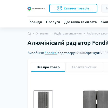
Каталог товарів
Бренди
Послуги
Доставка та оплата
Кон
Опалення
Радіатори опалення
Радіатори алюм
Алюмінієвий радіатор Fondit
Виробник:
Fondital
Код товару:
51606
Артикул:
VC0
Все про товар
Характеристики