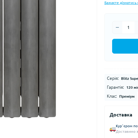
Бажаєте дізнатись 
Серія:
Blitz Sup
Гарантія:
120 мі
Клас:
Преміум
Доставка
Курʼєром по 
Доставимо з