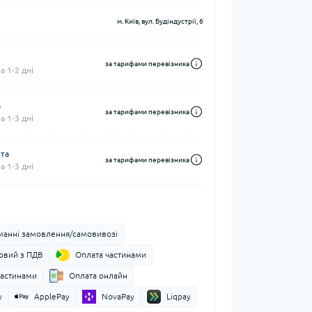
м. Київ, вул. Будіндустрії, 6
за тарифами перевізника
 1-2 дні
а
за тарифами перевізника
 1-3 дні
шта
за тарифами перевізника
 1-3 дні
манні замовлення/самовивозі
ковий з ПДВ
Оплата частинами
частинами
Оплата онлайн
y
ApplePay
NovaPay
Liqpay