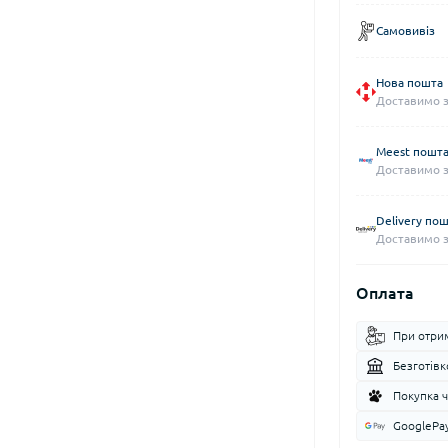
Самовивіз
Нова пошта
Доставимо за
Meest пошт
Доставимо за
Delivery по
Доставимо за
Оплата
При отри
Безготів
Покупка 
GooglePa