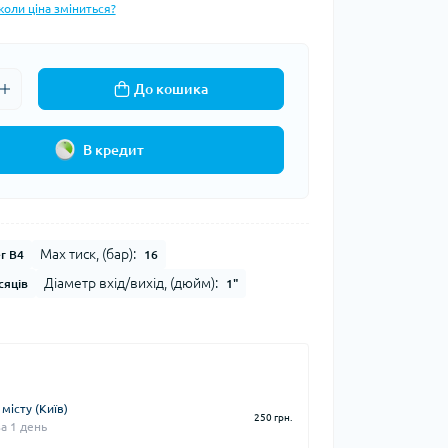
коли ціна зміниться?
До кошика
В кредит
Max тиск, (бар):
er B4
16
Діаметр вхід/вихід, (дюйм):
сяців
1"
місту (Київ)
250 грн.
а 1 день