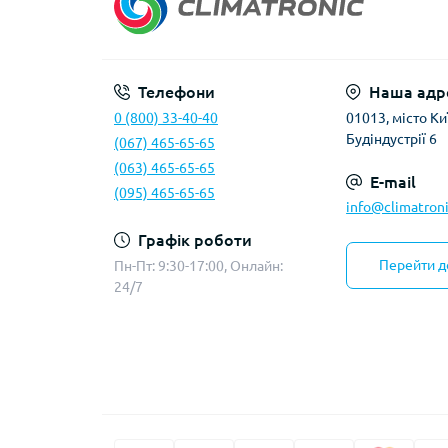
Телефони
Наша адр
0 (800) 33-40-40
01013, місто Киї
Будіндустрії 6
(067) 465-65-65
(063) 465-65-65
E-mail
(095) 465-65-65
info@climatroni
Графік роботи
Перейти д
Пн-Пт: 9:30-17:00, Онлайн:
24/7