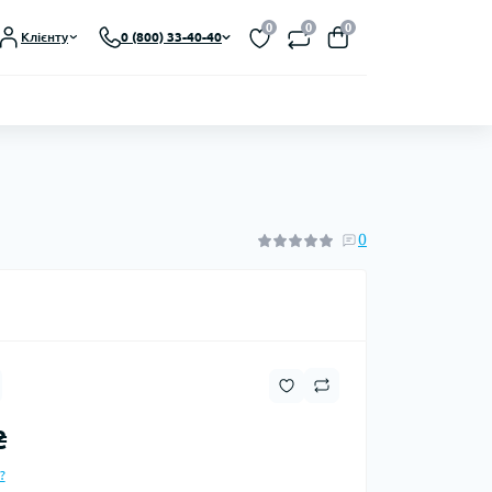
0
0
0
Клієнту
0 (800) 33-40-40
0
₴
?