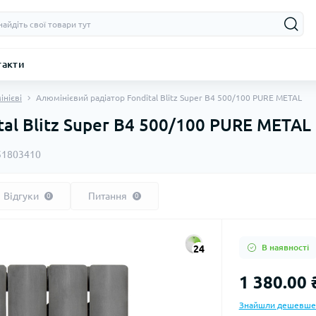
такти
інієві
Алюмінієвий радіатор Fondital Blitz Super B4 500/100 PURE METAL
al Blitz Super B4 500/100 PURE METAL
51803410
Відгуки
Питання
0
0
В наявності
24
1 380.00 
Знайшли дешевше