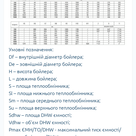
Умовні позначення:
Df – внутрішній діаметр бойлера;
De – зовнішній діаметр бойлера;
Н – висота бойлера;
L – довжина бойлера;
S – площа теплообмінника;
Sl – площа нижнього теплообмінника;
Sm – площа середнього теплообмінника;
Su – площа верхнього теплообмінника;
Sdhw – площа DHW ємності;
Vdhw – об'єм DHW ємності;
Pmax ЄМН/ТО/DHW - максимальний тиск ємності/