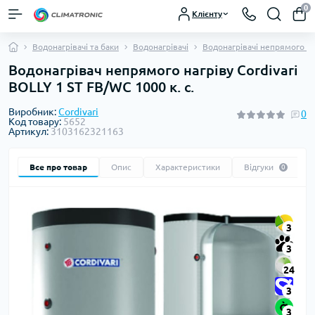
0
Клієнту
Водонагрівачі та баки
Водонагрівачі
Водонагрівачі непрямого на
Водонагрівач непрямого нагріву Cordivari
BOLLY 1 ST FB/WC 1000 к. с.
Виробник:
Cordivari
0
Код товару:
5652
Артикул:
3103162321163
Все про товар
Опис
Характеристики
Відгуки
0
3
3
24
3
3