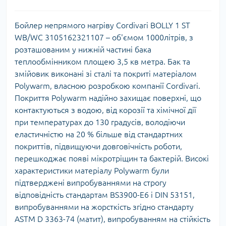
Бойлер непрямого нагріву Cordivari BOLLY 1 ST
WB/WC 3105162321107 – об'ємом 1000літрів, з
розташованим у нижній частині бака
теплообмінником площею 3,5 кв метра. Бак та
змійовик виконані зі сталі та покриті матеріалом
Polywarm, власною розробкою компанії Cordivari.
Покриття Polywarm надійно захищає поверхні, що
контактуються з водою, від корозії та хімічної дії
при температурах до 130 градусів, володіючи
еластичністю на 20 % більше від стандартних
покриттів, підвищуючи довговічність роботи,
перешкоджає появі мікротріщин та бактерій. Високі
характеристики матеріалу Polywarm були
підтверджені випробуваннями на строгу
відповідність стандартам BS3900-E6 і DIN 53151,
випробуваннями на жорсткість згідно стандарту
ASTM D 3363-74 (матит), випробуванням на стійкість