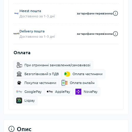
Meest пошта
за тарифами перевізника
Доставимо за 1-3 дні
Delivery пошта
за тарифами перевізника
Доставимо за 1-3 дні
Оплата
При отриманні замовлення/самовивозі
Безготівковий з ПДВ
Оплата частинами
Покупка частинами
Оплата онлайн
GooglePay
ApplePay
NovaPay
Liqpay
Опис