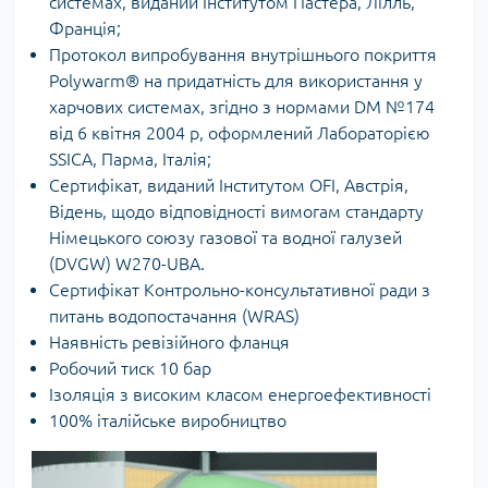
системах, виданий Інститутом Пастера, Лілль,
Франція;
Протокол випробування внутрішнього покриття
Polywarm® на придатність для використання у
харчових системах, згідно з нормами DM №174
від 6 квітня 2004 р, оформлений Лабораторією
SSICA, Парма, Італія;
Сертифікат, виданий Інститутом OFI, Австрія,
Відень, щодо відповідності вимогам стандарту
Німецького союзу газової та водної галузей
(DVGW) W270-UBA.
Сертифікат Контрольно-консультативної ради з
питань водопостачання (WRAS)
Наявність ревізійного фланця
Робочий тиск 10 бар
Ізоляція з високим класом енергоефективності
100% італійське виробництво