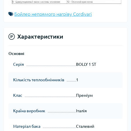
Бойлер непрямого нагріву Cordivari
Характеристики
Основні
Серія
BOLLY 1 ST
Кількість теплообмінників
1
Клас
Преміум
Країна виробник
Італія
Матеріал бака
Сталевий