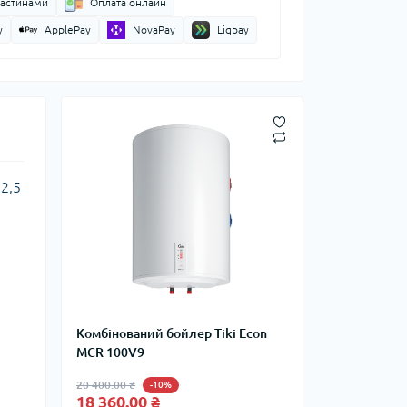
частинами
Оплата онлайн
y
ApplePay
NovaPay
Liqpay
2,5
Комбінований бойлер Tiki Econ
MCR 100V9
20 400.00 ₴
-10%
18 360.00 ₴