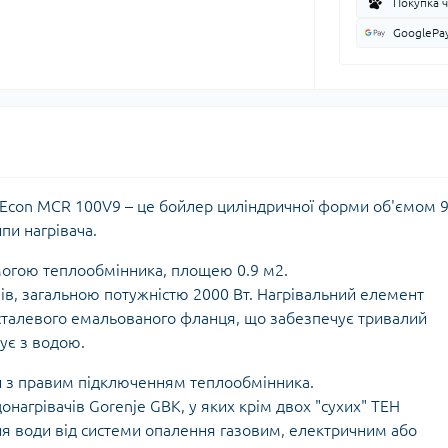
Покупка 
GooglePa
Econ MCR 100V9 – це бойлер циліндричної форми об'ємом 9
пи нагрівача.
могою теплообмінника, площею 0.9 м2.
ів, загальною потужністю 2000 Вт. Нагрівальний елемент
 сталевого емальованого фланця, що забезпечує тривалий
тує з водою.
й з правим підключенням теплообмінника.
нагрівачів Gorenje GBK, у яких крім двох "сухих" ТЕН
ня води від системи опалення газовим, електричним або