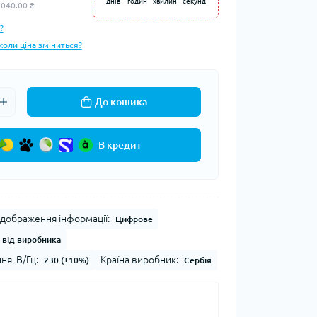
днів
годин
хвилин
секунд
 040.00 ₴
?
коли ціна зміниться?
До кошика
В кредит
ідображення інформації:
Цифрове
. від виробника
я, В/Гц:
Країна виробник:
230 (±10%)
Сербія