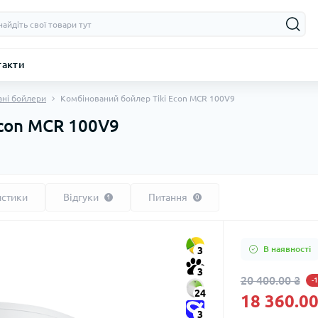
такти
ані бойлери
Комбінований бойлер Tiki Econ MCR 100V9
Econ MCR 100V9
истики
Відгуки
Питання
1
0
В наявності
3
3
20 400.00 ₴
-
24
18 360.00
3