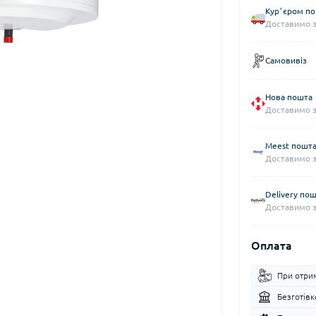
Курʼєром по 
Доставимо з
Самовивіз
Нова пошта
Доставимо за
Meest пошт
Доставимо за
Delivery по
Доставимо за
Оплата
При отри
Безготів