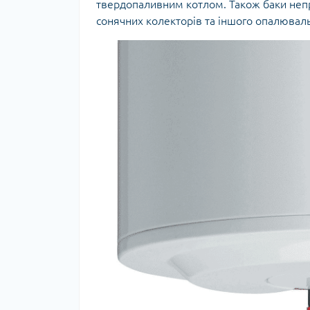
твердопаливним котлом. Також баки непр
сонячних колекторів та іншого опалювал