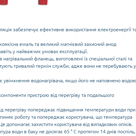
оляція забезпечує ефективне використання електроенергії т
коякісна емаль та великий магнієвий захисний анод
авіть у найважчих умовах експлуатації.
в нагрівальний фланець, виготовлені із спеціальної сталі та
тують тривалий термін служби, адже вони не перебувають у
ає увімкнення водонагрівача, якщо його не наповнено водо
компоненти пристрою від перегріву та подальшого
 від перегріву попереджає підвищення температури води при
рипиняє роботу та попереджає користувача, що температура
Це допомагає захистити користувача від випадкових опіків.
ра води в баку не досягає 65 ° C протягом 14 днів поспіль,