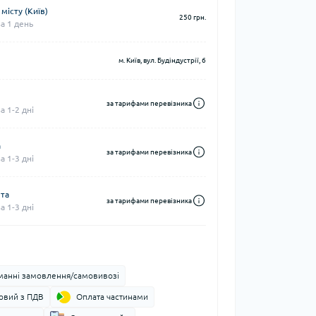
місту (Київ)
250 грн.
а 1 день
м. Київ, вул. Будіндустрії, 6
за тарифами перевізника
 1-2 дні
а
за тарифами перевізника
 1-3 дні
шта
за тарифами перевізника
 1-3 дні
манні замовлення/самовивозі
ковий з ПДВ
Оплата частинами