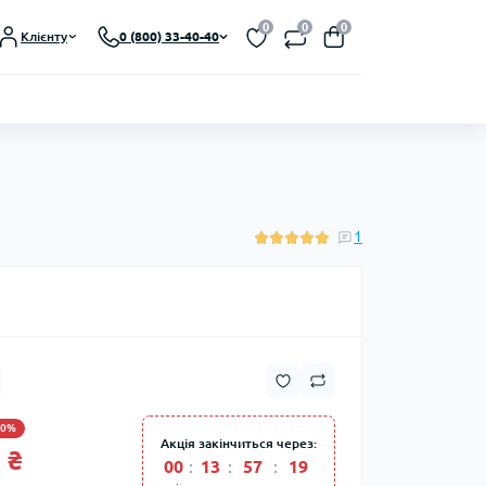
0
0
0
Клієнту
0 (800) 33-40-40
1
10%
Акція закінчиться через:
 ₴
00
:
13
:
57
:
18