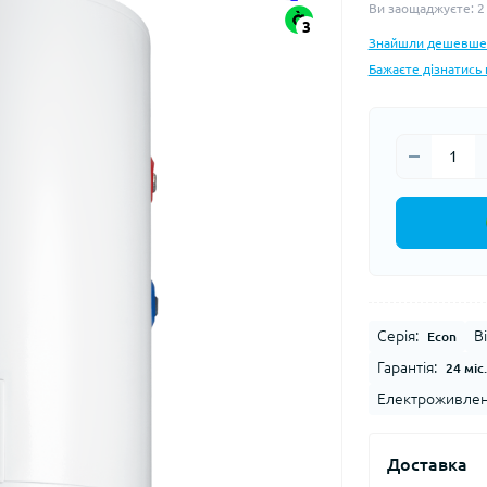
Ви заощаджуєте:
2
3
Знайшли дешевше
Бажаєте дізнатись 
Серія:
В
Econ
Гарантія:
24 міс
Електроживленн
Доставка