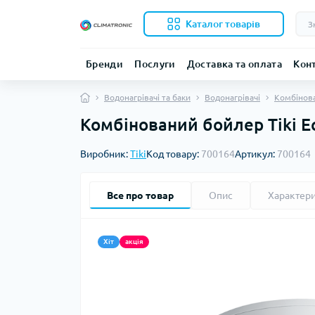
Каталог товарів
Бренди
Послуги
Доставка та оплата
Кон
Водонагрівачі та баки
Водонагрівачі
Комбінов
Комбінований бойлер Tiki 
Виробник:
Tiki
Код товару:
700164
Артикул:
700164
Все про товар
Опис
Характер
Хіт
акція