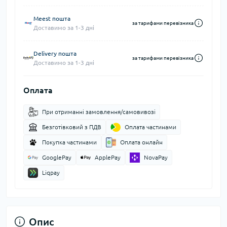
Meest пошта
за тарифами перевізника
Доставимо за 1-3 дні
Delivery пошта
за тарифами перевізника
Доставимо за 1-3 дні
Оплата
При отриманні замовлення/самовивозі
Безготівковий з ПДВ
Оплата частинами
Покупка частинами
Оплата онлайн
GooglePay
ApplePay
NovaPay
Liqpay
Опис