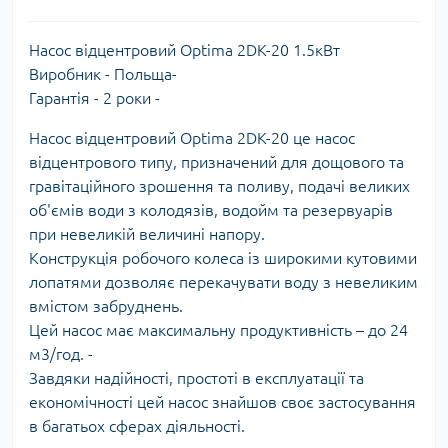
Насос відцентровий Optima 2DK-20 1.5кВт
Виробник - Польща-
Гарантія - 2 роки -
Насос відцентровий Optima 2DK-20 це насос
відцентрового типу, призначений для дощового та
гравітаційного зрошення та поливу, подачі великих
об'ємів води з колодязів, водойм та резервуарів
при невеликій величині напору.
Конструкція робочого колеса із широкими кутовими
лопатями дозволяє перекачувати воду з невеликим
вмістом забруднень.
Цей насос має максимальну продуктивність – до 24
м3/год. -
Завдяки надійності, простоті в експлуатації та
економічності цей насос знайшов своє застосування
в багатьох сферах діяльності.