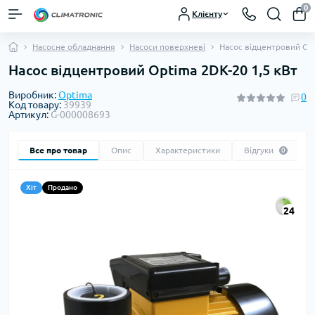
0
Клієнту
Насосне обладнання
Насоси поверхневі
Насос відцентровий Opt
Насос відцентровий Optima 2DK-20 1,5 кВт
Виробник:
Optima
0
Код товару:
39939
Артикул:
G-000008693
Все про товар
Опис
Характеристики
Відгуки
0
Хіт
Продано
24