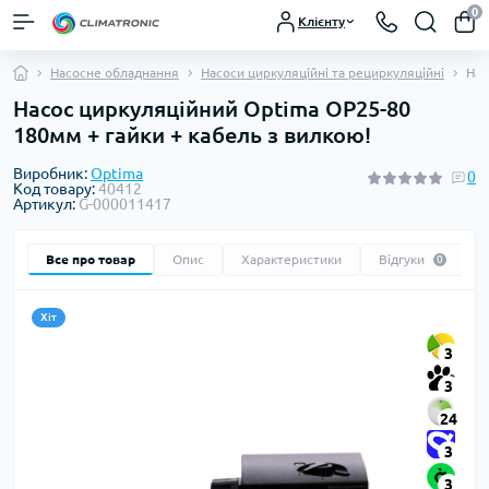
0
Клієнту
Насосне обладнання
Насоси циркуляційні та рециркуляційні
Нас
Насос циркуляційний Optima OP25-80
180мм + гайки + кабель з вилкою!
Виробник:
Optima
0
Код товару:
40412
Артикул:
G-000011417
Все про товар
Опис
Характеристики
Відгуки
0
Хіт
3
3
24
3
3