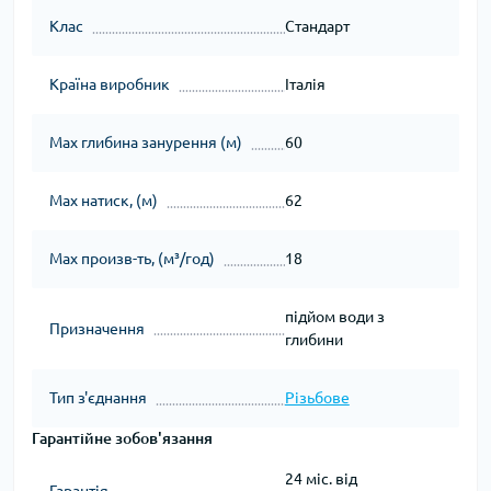
Клас
Стандарт
Країна виробник
Італія
Мах глибина занурення (м)
60
Мах натиск, (м)
62
Мах произв-ть, (м³/год)
18
підйом води з
Призначення
глибини
Тип з'єднання
Різьбове
Гарантійне зобов'язання
24 міс. від
Гарантія