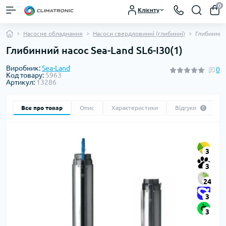
0
Клієнту
Насосне обладнання
Насоси свердловинні (глибинні)
Глибинний 
Глибинний насос Sea-Land SL6-I30(1)
Виробник:
Sea-Land
0
Код товару:
5963
Артикул:
13286
Все про товар
Опис
Характеристики
Відгуки
0
3
3
24
3
3