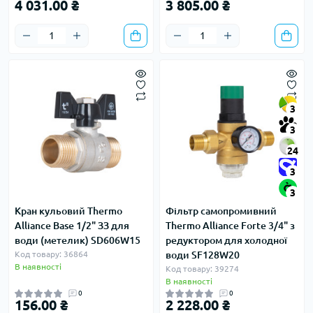
4 031.00 ₴
3 805.00 ₴
3
3
24
3
3
Кран кульовий Thermo
Фільтр самопромивний
Alliance Base 1/2" ЗЗ для
Thermo Alliance Forte 3/4" з
води (метелик) SD606W15
редуктором для холодної
Код товару: 36864
води SF128W20
В наявності
Код товару: 39274
В наявності
0
0
156.00 ₴
2 228.00 ₴