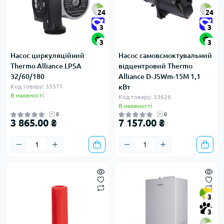
24
24
3
3
3
3
Насос циркуляційний
Насос самовсмоктувальний
Thermo Alliance LPSA
відцентровий Thermo
32/60/180
Alliance D-JSWm-15M 1,1
Код товару: 33571
кВт
В наявності
Код товару: 33626
В наявності
0
0
3 865.00 ₴
7 157.00 ₴
3
3