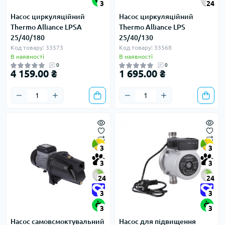
3
24
Насос циркуляційний
Насос циркуляційний
Thermo Alliance LPSA
Thermo Alliance LPS
25/40/180
25/40/130
Код товару: 33573
Код товару: 33568
В наявності
В наявності
0
0
4 159.00 ₴
1 695.00 ₴
3
3
3
3
24
24
3
3
3
3
Насос самовсмоктувальний
Насос для підвищення