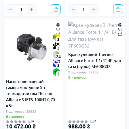
3
3
Кран кульовий Thermo
24
Alliance Forte 1 1/4" ВР для
3
газа (ручка) SF600G32
Код товару: 37202
3
В наявності
Насос поверхневий
самовсмоктуючий з
термодатчиком Thermo
Alliance SJETS-100NT 0,75
кВт
Код товару: 33635
В наявності
0
0
10 472.00 ₴
988.00 ₴