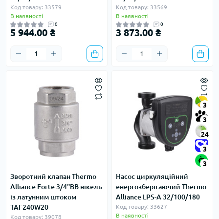
Код товару: 33579
Код товару: 33569
В наявності
В наявності
0
0
5 944.00 ₴
3 873.00 ₴
3
3
24
3
3
Зворотний клапан Thermo
Насос циркуляційний
Alliance Forte 3/4"ВВ нікель
енергозберігаючий Thermo
із латунним штоком
Alliance LPS-A 32/100/180
TAF240W20
Код товару: 33627
В наявності
Код товару: 39078