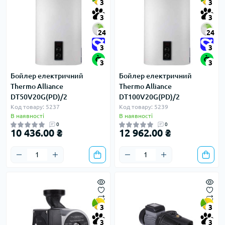
3
3
3
3
24
24
3
3
3
3
Бойлер електричний
Бойлер електричний
Thermo Alliance
Thermo Alliance
DT50V20G(PD)/2
DT100V20G(PD)/2
Код товару: 5237
Код товару: 5239
В наявності
В наявності
0
0
10 436.00 ₴
12 962.00 ₴
3
3
3
3