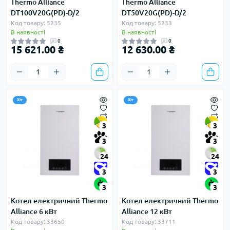
Thermo Alliance
Thermo Alliance
DT100V20G(PD)-D/2
DT50V20G(PD)-D/2
Код товару: 5235
Код товару: 5233
В наявності
В наявності
0
0
15 621.00 ₴
12 630.00 ₴
Хіт
Хіт
3
3
3
3
24
24
3
3
3
3
Котел електричний Thermo
Котел електричний Thermo
Alliance 6 кВт
Alliance 12 кВт
Код товару: 33650
Код товару: 33711