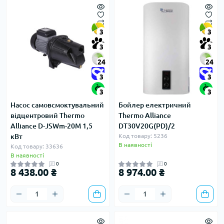
3
3
3
3
24
24
3
3
3
3
Насос самовсмоктувальний
Бойлер електричний
відцентровий Thermo
Thermo Alliance
Alliance D-JSWm-20M 1,5
DT30V20G(PD)/2
кВт
Код товару: 5236
В наявності
Код товару: 33636
В наявності
0
0
8 438.00 ₴
8 974.00 ₴