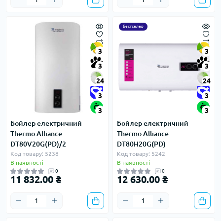
Бестселер
3
3
3
3
24
24
3
3
3
3
Бойлер електричний
Бойлер електричний
Thermo Alliance
Thermo Alliance
DT80V20G(PD)/2
DT80H20G(PD)
Код товару: 5238
Код товару: 5242
В наявності
В наявності
0
0
11 832.00 ₴
12 630.00 ₴