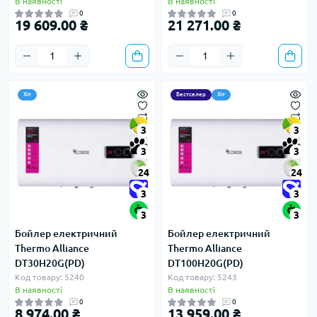
В наявності
В наявності
0
0
19 609.00 ₴
21 271.00 ₴
Хіт
Бестселер
Хіт
3
3
3
3
24
24
3
3
3
3
Бойлер електричний
Бойлер електричний
Thermo Alliance
Thermo Alliance
DT30H20G(PD)
DT100H20G(PD)
Код товару: 5240
Код товару: 5243
В наявності
В наявності
0
0
8 974.00 ₴
13 959.00 ₴