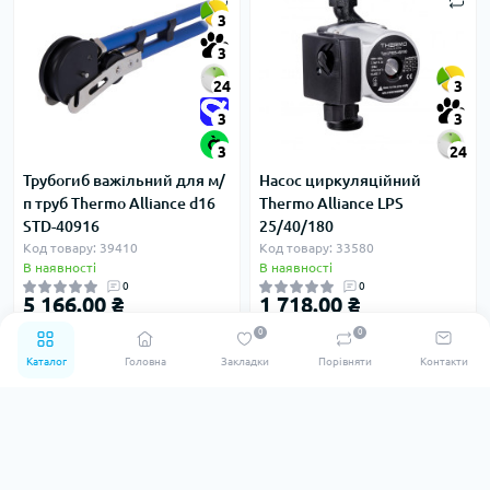
3
3
24
3
3
3
3
24
Трубогиб важільний для м/
Насос циркуляційний
п труб Thermo Alliance d16
Thermo Alliance LPS
STD-40916
25/40/180
Код товару: 39410
Код товару: 33580
В наявності
В наявності
0
0
5 166.00 ₴
1 718.00 ₴
0
0
Каталог
Головна
Закладки
Порівняти
Контакти
3