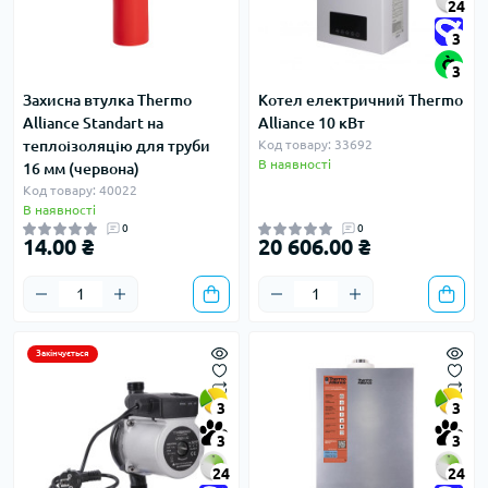
24
3
3
Захисна втулка Thermo
Котел електричний Thermo
Alliance Standart на
Alliance 10 кВт
теплоізоляцію для труби
Код товару: 33692
В наявності
16 мм (червона)
Код товару: 40022
В наявності
0
0
14.00 ₴
20 606.00 ₴
Закінчується
3
3
3
3
24
24