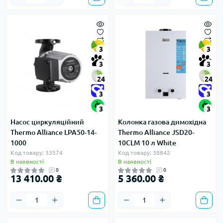
3
3
3
3
24
24
3
3
3
3
Насос циркуляційний
Колонка газова димохідна
Thermo Alliance LPA50-14-
Thermo Alliance JSD20-
1000
10CLM 10 л White
Код товару: 33574
Код товару: 38842
В наявності
В наявності
0
0
13 410.00 ₴
5 360.00 ₴