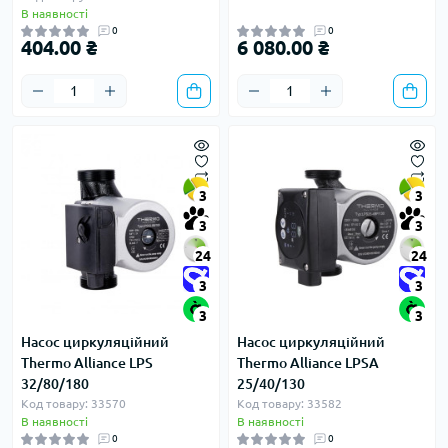
В наявності
0
0
404.00 ₴
6 080.00 ₴
3
3
3
3
24
24
3
3
3
3
Насос циркуляційний
Насос циркуляційний
Thermo Alliance LPS
Thermo Alliance LPSA
32/80/180
25/40/130
Код товару: 33570
Код товару: 33582
В наявності
В наявності
0
0