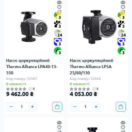
3
3
3
3
24
24
3
3
3
3
Насос циркуляційний
Насос циркуляційний
Thermo Alliance LPA40-13-
Thermo Alliance LPSA
550
25/60/130
Код товару: 33567
Код товару: 33566
В наявності
В наявності
0
0
9 462.00 ₴
4 053.00 ₴