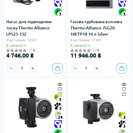
3
3
3
3
Насос для підвищення
Газова турбована колонка
тиску Thermo Alliance
Thermo Alliance JSG20-
LPS25-13Z
10ETP18 10 л Silver
Код товару: 33581
Код товару: 37465
В наявності
В наявності
0
0
4 746.00 ₴
11 946.00 ₴
3
3
24
3
3
3