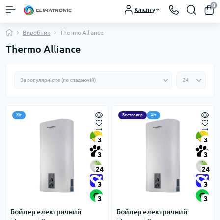
0
Клієнту
Виробник
Thermo Alliance
Thermo Alliance
Хіт
Бестселер
Хіт
3
3
3
3
24
24
3
3
3
3
Бойлер електричний
Бойлер електричний