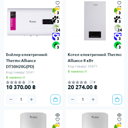
3
3
3
3
24
24
3
3
3
3
Бойлер електричний
Котел електричний Thermo
Thermo Alliance
Alliance 8 кВт
DT50H20G(PD)
Код товару: 33671
В наявності
Код товару: 5241
В наявності
0
0
10 370.00 ₴
20 274.00 ₴