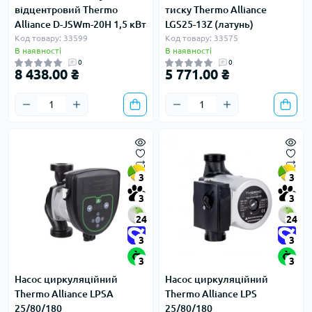
відцентровий Thermo
тиску Thermo Alliance
Alliance D-JSWm-20H 1,5 кВт
LGS25-13Z (латунь)
Код товару: 33599
Код товару: 33575
В наявності
В наявності
0
0
8 438.00 ₴
5 771.00 ₴
3
3
3
3
24
24
3
3
3
3
Насос циркуляційний
Насос циркуляційний
Thermo Alliance LPSA
Thermo Alliance LPS
25/80/180
25/80/180