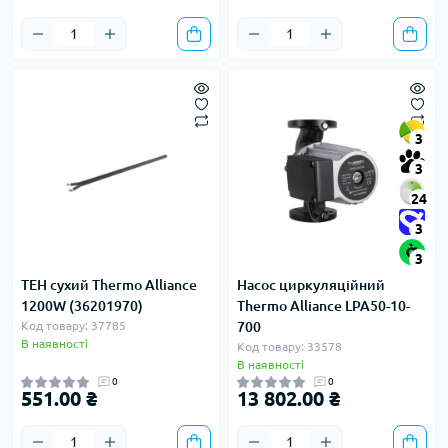
3
3
24
3
3
ТЕН сухий Thermo Alliance
Насос циркуляційний
1200W (36201970)
Thermo Alliance LPA50-10-
Код товару: 37785
700
В наявності
Код товару: 33578
В наявності
0
0
551.00 ₴
13 802.00 ₴