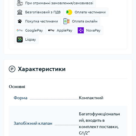
При отриманні замовлення/самовивозі
Безготівковий з ПДВ
Оплата частинами
Покупка частинами
Оплата онлайн
GooglePay
ApplePay
NovaPay
Liqpay
Характеристики
Основні
Форма
Компактний
Багатофункціональн
ий, входить в
Запобіжний клапан
комплект поставки,
G1/2"