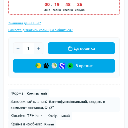
00
:
19
:
48
:
26
днів
годин
хвилин
секунд
Знайшли дешевше?
Бажаєте дізнатись коли ціна зміниться?
До кошика
В кредит
Форма:
Компактний
Запобіжний клапан:
Багатофункціональний, входить в
комплект поставки, G1/2"
Кількість ТЕНів:
Колір:
1
Білий
Країна виробник:
Китай