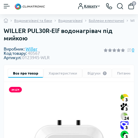
0
Клієнту
Водонагрівачі та баки
Водонагрівачі
Бойлери електричні
WILL
WILLER PUL30R-Elf водонагрівач під
мийкою
Виробник:
Willer
0
Код товару:
40567
Артикул:
0123945-WLR
Все про товар
Характеристики
Відгуки
Питання
0
0
акція
3
3
24
3
3